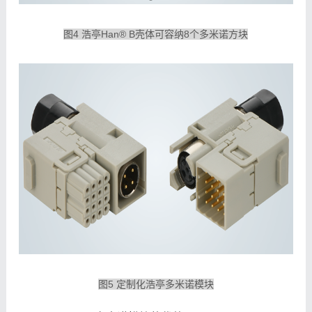
图4 浩亭Han® B壳体可容纳8个多米诺方块
图5 定制化浩亭多米诺模块